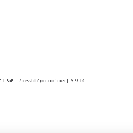
 à la BnF
|
Accessibilité (non conforme)
|
V 23.1.0