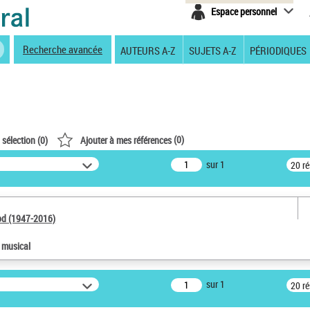
Espace personnel
Recherche avancée
AUTEURS A-Z
SUJETS A-Z
PÉRIODIQUES
(
0
)
 sélection (
0
)
Ajouter à mes références
sur 1
20 r
od (1947-2016)
e musical
sur 1
20 r