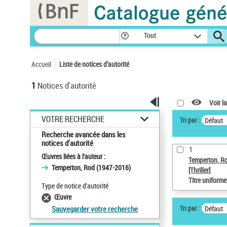
Panneau de gestion des cookies
Tout
Accueil
Liste de notices d’autorité
1
Notices d'autorité
Voir la
VOTRE RECHERCHE
Tri par :
Défaut
Recherche avancée dans les
notices d’autorité
1
Œuvres liées à l'auteur :
Temperton, R
Temperton, Rod (1947-2016)
[Thriller]
Titre uniform
Type de notice d'autorité
Œuvre
Tri par :
Défaut
Sauvegarder votre recherche