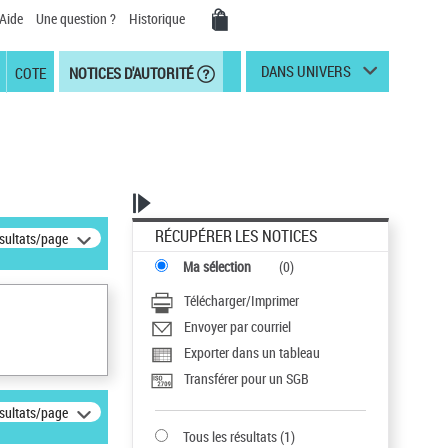
Aide
Une question ?
Historique
DANS UNIVERS
COTE
NOTICES D'AUTORITÉ
RÉCUPÉRER LES NOTICES
ésultats/page
Ma sélection
(
0
)
Télécharger/Imprimer
Envoyer par courriel
Exporter dans un tableau
Transférer pour un SGB
ésultats/page
Tous les résultats
(
1
)