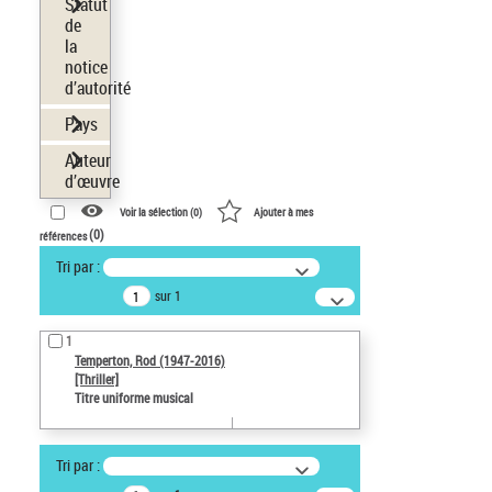
Statut
de
la
notice
d’autorité
Pays
Auteur
d’œuvre
Voir la sélection (
0
)
Ajouter à mes
(
0
)
références
Tri par :
sur 1
1
Temperton, Rod (1947-2016)
[Thriller]
Titre uniforme musical
Tri par :