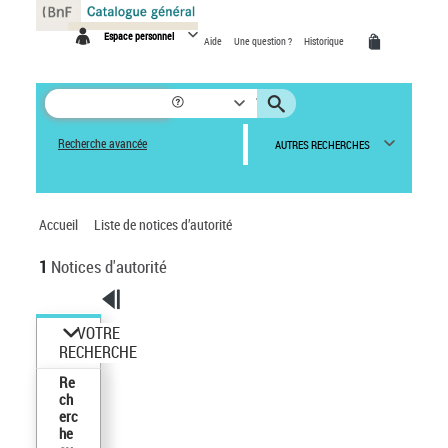
Panneau de gestion des cookies
Espace personnel
Aide
Une question ?
Historique
Recherche avancée
AUTRES RECHERCHES
Accueil
Liste de notices d’autorité
1
Notices d'autorité
VOTRE
RECHERCHE
Re
ch
erc
he