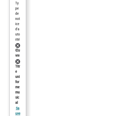
Ty
pe
de
not
ice
d'a
uto
rité
Œu
vre
Titr
e
uni
for
me
mu
sic
al
Sa
uve