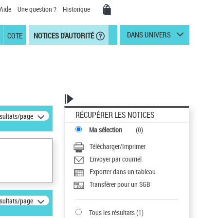
Aide
Une question ?
Historique
DANS UNIVERS
COTE
NOTICES D'AUTORITÉ
RÉCUPÉRER LES NOTICES
ésultats/page
Ma sélection
(
0
)
Télécharger/Imprimer
Envoyer par courriel
Exporter dans un tableau
Transférer pour un SGB
ésultats/page
Tous les résultats
(
1
)