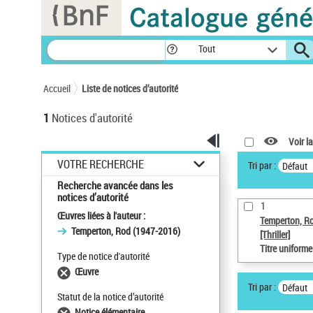
Panneau de gestion des cookies
Tout
Accueil
Liste de notices d’autorité
1
Notices d'autorité
Voir la
VOTRE RECHERCHE
Tri par :
Défaut
Recherche avancée dans les
notices d’autorité
1
Œuvres liées à l'auteur :
Temperton, R
Temperton, Rod (1947-2016)
[Thriller]
Titre uniform
Type de notice d'autorité
Œuvre
Tri par :
Défaut
Statut de la notice d’autorité
Notice élémentaire