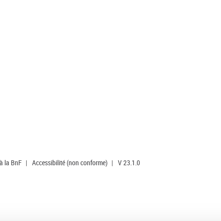
 à la BnF
|
Accessibilité (non conforme)
|
V 23.1.0