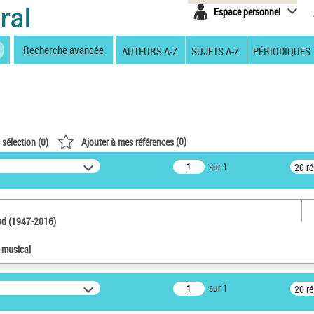
Espace personnel
Recherche avancée
AUTEURS A-Z
SUJETS A-Z
PÉRIODIQUES
(
0
)
 sélection (
0
)
Ajouter à mes références
sur 1
20 r
od (1947-2016)
e musical
sur 1
20 r