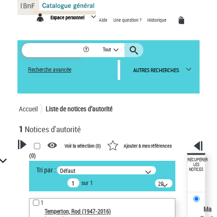
Panneau de gestion des cookies
Espace personnel
Aide
Une question ?
Historique
Tout
Recherche avancée
AUTRES RECHERCHES
Accueil
Liste de notices d’autorité
1
Notices d'autorité
Voir la sélection (
0
)
Ajouter à mes références
(
0
)
VOTRE RECHERCHE
RÉCUPÉRER
LES
Tri par :
Défaut
NOTICES
Recherche avancée dans les
sur 1
notices d’autorité
20
résultats/page
Œuvres liées à l'auteur :
1
Temperton, Rod (1947-2016)
Ma
Temperton, Rod (1947-2016)