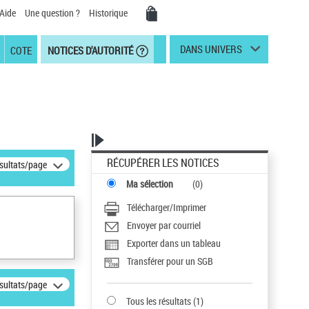
Aide
Une question ?
Historique
DANS UNIVERS
COTE
NOTICES D'AUTORITÉ
RÉCUPÉRER LES NOTICES
ésultats/page
Ma sélection
(
0
)
Télécharger/Imprimer
Envoyer par courriel
Exporter dans un tableau
Transférer pour un SGB
ésultats/page
Tous les résultats
(
1
)