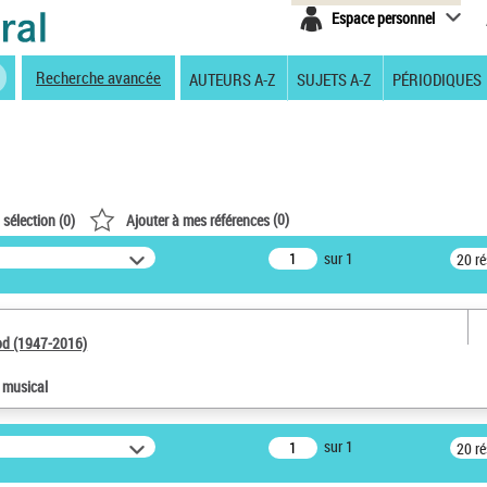
Espace personnel
Recherche avancée
AUTEURS A-Z
SUJETS A-Z
PÉRIODIQUES
(
0
)
 sélection (
0
)
Ajouter à mes références
sur 1
20 r
od (1947-2016)
e musical
sur 1
20 r