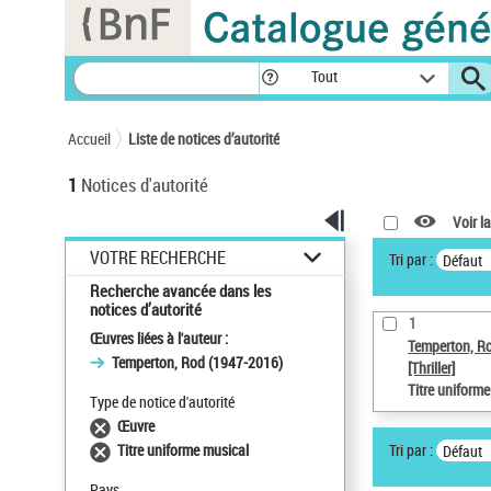
Panneau de gestion des cookies
Tout
Accueil
Liste de notices d’autorité
1
Notices d'autorité
Voir la
VOTRE RECHERCHE
Tri par :
Défaut
Recherche avancée dans les
notices d’autorité
1
Œuvres liées à l'auteur :
Temperton, R
Temperton, Rod (1947-2016)
[Thriller]
Titre uniform
Type de notice d'autorité
Œuvre
Tri par :
Titre uniforme musical
Défaut
Pays