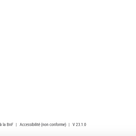
 à la BnF
|
Accessibilité (non conforme)
|
V 23.1.0