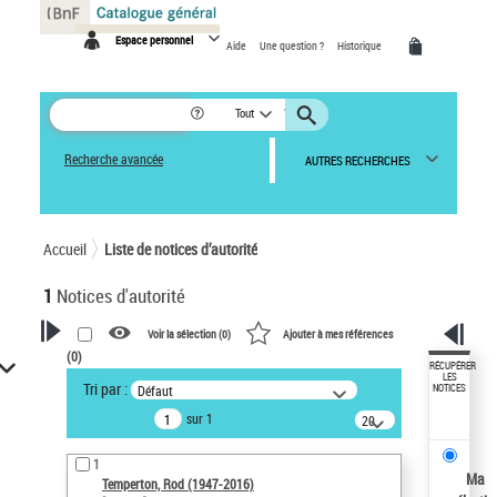
Panneau de gestion des cookies
Espace personnel
Aide
Une question ?
Historique
Tout
Recherche avancée
AUTRES RECHERCHES
Accueil
Liste de notices d’autorité
1
Notices d'autorité
Voir la sélection (
0
)
Ajouter à mes références
(
0
)
VOTRE RECHERCHE
RÉCUPÉRER
LES
Tri par :
Défaut
NOTICES
Recherche avancée dans les
sur 1
notices d’autorité
20
résultats/page
Œuvres liées à l'auteur :
1
Temperton, Rod (1947-2016)
Ma
Temperton, Rod (1947-2016)