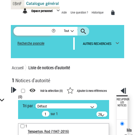
Panneau de gestion des cookies
Espace personnel
Aide
Une question ?
Historique
Tout
Recherche avancée
AUTRES RECHERCHES
Accueil
Liste de notices d’autorité
1
Notices d'autorité
Voir la sélection (
0
)
Ajouter à mes références
(
0
)
VOTRE RECHERCHE
RÉCUPÉRER
LES
Tri par :
Défaut
NOTICES
Recherche avancée dans les
sur 1
notices d’autorité
20
résultats/page
Œuvres liées à l'auteur :
1
Temperton, Rod (1947-2016)
Ma
Temperton, Rod (1947-2016)