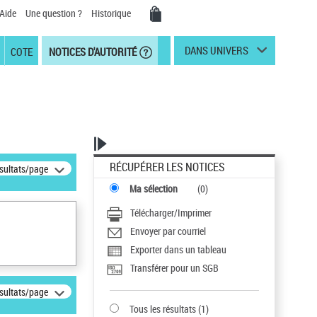
Aide
Une question ?
Historique
DANS UNIVERS
COTE
NOTICES D'AUTORITÉ
RÉCUPÉRER LES NOTICES
ésultats/page
Ma sélection
(
0
)
Télécharger/Imprimer
Envoyer par courriel
Exporter dans un tableau
Transférer pour un SGB
ésultats/page
Tous les résultats
(
1
)