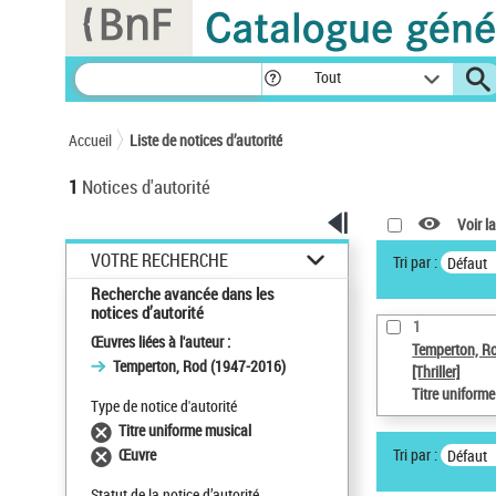
Panneau de gestion des cookies
Tout
Accueil
Liste de notices d’autorité
1
Notices d'autorité
Voir la
VOTRE RECHERCHE
Tri par :
Défaut
Recherche avancée dans les
notices d’autorité
1
Œuvres liées à l'auteur :
Temperton, R
Temperton, Rod (1947-2016)
[Thriller]
Titre uniform
Type de notice d'autorité
Titre uniforme musical
Tri par :
Œuvre
Défaut
Statut de la notice d’autorité