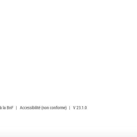
 à la BnF
|
Accessibilité (non conforme)
|
V 23.1.0