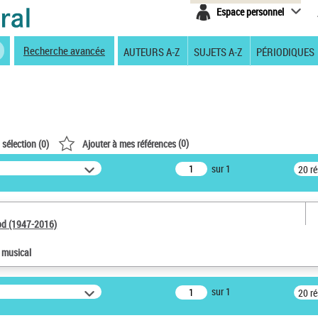
Espace personnel
Recherche avancée
AUTEURS A-Z
SUJETS A-Z
PÉRIODIQUES
(
0
)
 sélection (
0
)
Ajouter à mes références
sur 1
20 r
od (1947-2016)
e musical
sur 1
20 r