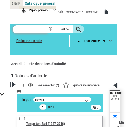
Panneau de gestion des cookies
Espace personnel
Aide
Une question ?
Historique
Tout
Recherche avancée
AUTRES RECHERCHES
Accueil
Liste de notices d’autorité
1
Notices d'autorité
Voir la sélection (
0
)
Ajouter à mes références
(
0
)
VOTRE RECHERCHE
RÉCUPÉRER
LES
Tri par :
Défaut
NOTICES
Recherche avancée dans les
sur 1
notices d’autorité
20
résultats/page
Œuvres liées à l'auteur :
1
Temperton, Rod (1947-2016)
Ma
Temperton, Rod (1947-2016)