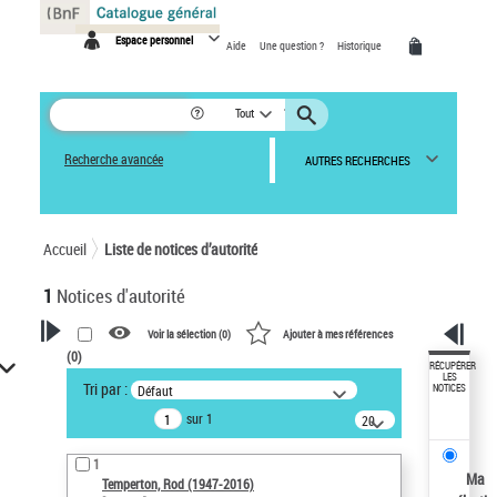
Panneau de gestion des cookies
Espace personnel
Aide
Une question ?
Historique
Tout
Recherche avancée
AUTRES RECHERCHES
Accueil
Liste de notices d’autorité
1
Notices d'autorité
Voir la sélection (
0
)
Ajouter à mes références
(
0
)
VOTRE RECHERCHE
RÉCUPÉRER
LES
Tri par :
Défaut
NOTICES
Recherche avancée dans les
sur 1
notices d’autorité
20
résultats/page
Œuvres liées à l'auteur :
1
Temperton, Rod (1947-2016)
Ma
Temperton, Rod (1947-2016)