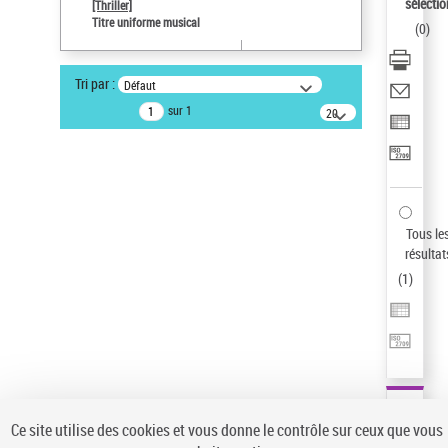
sélectio
[Thriller]
Auteur d’œuvre
Titre uniforme musical
(
0
)
Temperton, Rod (1947-2016)
Sauvegarder votre recherche
Tri par :
Défaut
AFFINER
sur 1
20
résultats/page
Type de notice d'autorité
Œuvre
(1)
Titre uniforme musical
(1)
Statut de la notice d’autorité
Tous le
résultat
Pays
(
1
)
Auteur d’œuvre
Ce site utilise des cookies et vous donne le contrôle sur ceux que vous