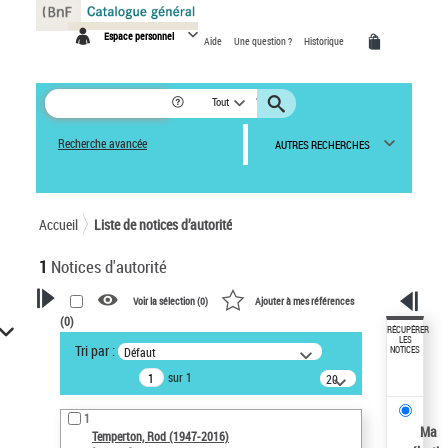
Panneau de gestion des cookies
Espace personnel
Aide
Une question ?
Historique
Tout
Recherche avancée
AUTRES RECHERCHES
Accueil
Liste de notices d’autorité
1
Notices d'autorité
Voir la sélection (
0
)
Ajouter à mes références
(
0
)
VOTRE RECHERCHE
RÉCUPÉRER
LES
Tri par :
Défaut
NOTICES
Recherche avancée dans les
sur 1
notices d’autorité
20
résultats/page
Œuvres liées à l'auteur :
1
Temperton, Rod (1947-2016)
Ma
Temperton, Rod (1947-2016)