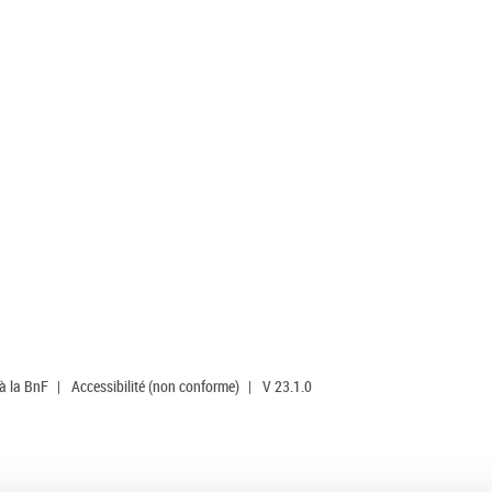
 à la BnF
|
Accessibilité (non conforme)
|
V 23.1.0