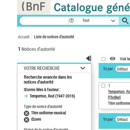
Panneau de gestion des cookies
Tout
Accueil
Liste de notices d’autorité
1
Notices d'autorité
Voir la
VOTRE RECHERCHE
Tri par :
Défaut
Recherche avancée dans les
notices d’autorité
1
Œuvres liées à l'auteur :
Temperton, R
Temperton, Rod (1947-2016)
[Thriller]
Titre uniform
Type de notice d'autorité
Titre uniforme musical
Tri par :
Œuvre
Défaut
Statut de la notice d’autorité