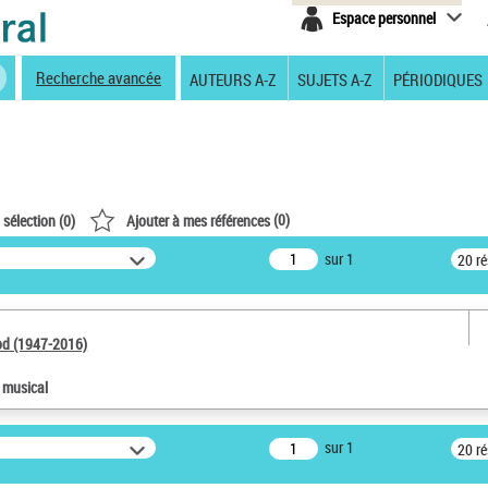
Espace personnel
Recherche avancée
AUTEURS A-Z
SUJETS A-Z
PÉRIODIQUES
(
0
)
 sélection (
0
)
Ajouter à mes références
sur 1
20 r
od (1947-2016)
e musical
sur 1
20 r