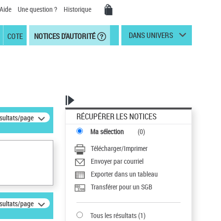
Aide
Une question ?
Historique
DANS UNIVERS
COTE
NOTICES D'AUTORITÉ
RÉCUPÉRER LES NOTICES
ésultats/page
Ma sélection
(
0
)
Télécharger/Imprimer
Envoyer par courriel
Exporter dans un tableau
Transférer pour un SGB
ésultats/page
Tous les résultats
(
1
)