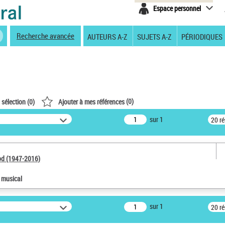
Espace personnel
Recherche avancée
AUTEURS A-Z
SUJETS A-Z
PÉRIODIQUES
(
0
)
 sélection (
0
)
Ajouter à mes références
sur 1
20 r
od (1947-2016)
e musical
sur 1
20 r