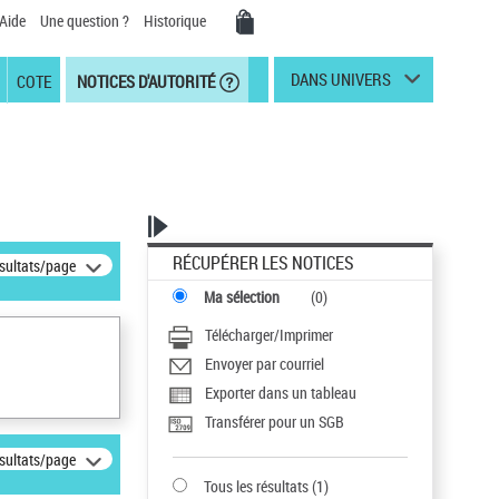
Aide
Une question ?
Historique
DANS UNIVERS
COTE
NOTICES D'AUTORITÉ
RÉCUPÉRER LES NOTICES
ésultats/page
Ma sélection
(
0
)
Télécharger/Imprimer
Envoyer par courriel
Exporter dans un tableau
Transférer pour un SGB
ésultats/page
Tous les résultats
(
1
)