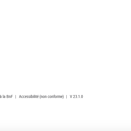
 à la BnF
|
Accessibilité (non conforme)
|
V 23.1.0