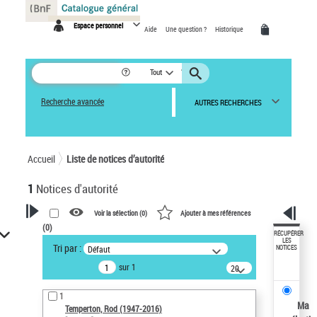
Panneau de gestion des cookies
Espace personnel
Aide
Une question ?
Historique
Tout
Recherche avancée
AUTRES RECHERCHES
Accueil
Liste de notices d’autorité
1
Notices d'autorité
Voir la sélection (
0
)
Ajouter à mes références
(
0
)
VOTRE RECHERCHE
RÉCUPÉRER
LES
Tri par :
Défaut
NOTICES
Recherche avancée dans les
sur 1
notices d’autorité
20
résultats/page
Œuvres liées à l'auteur :
1
Temperton, Rod (1947-2016)
Ma
Temperton, Rod (1947-2016)