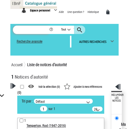
Panneau de gestion des cookies
Espace personnel
Aide
Une question ?
Historique
Tout
Recherche avancée
AUTRES RECHERCHES
Accueil
Liste de notices d’autorité
1
Notices d'autorité
Voir la sélection (
0
)
Ajouter à mes références
(
0
)
VOTRE RECHERCHE
RÉCUPÉRER
LES
Tri par :
Défaut
NOTICES
Recherche avancée dans les
sur 1
notices d’autorité
20
résultats/page
Œuvres liées à l'auteur :
1
Temperton, Rod (1947-2016)
Ma
Temperton, Rod (1947-2016)