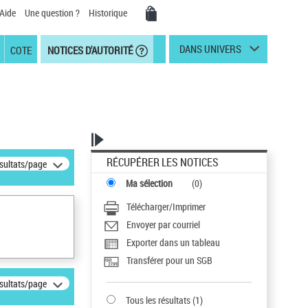
Aide
Une question ?
Historique
DANS UNIVERS
COTE
NOTICES D'AUTORITÉ
RÉCUPÉRER LES NOTICES
ésultats/page
Ma sélection
(
0
)
Télécharger/Imprimer
Envoyer par courriel
Exporter dans un tableau
Transférer pour un SGB
ésultats/page
Tous les résultats
(
1
)