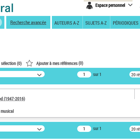
Espace personnel
Recherche avancée
AUTEURS A-Z
SUJETS A-Z
PÉRIODIQUES
(
0
)
 sélection (
0
)
Ajouter à mes références
sur 1
20 r
od (1947-2016)
e musical
sur 1
20 r