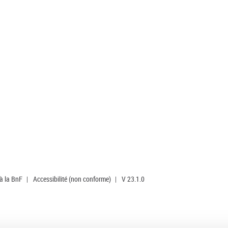
 à la BnF
|
Accessibilité (non conforme)
|
V 23.1.0