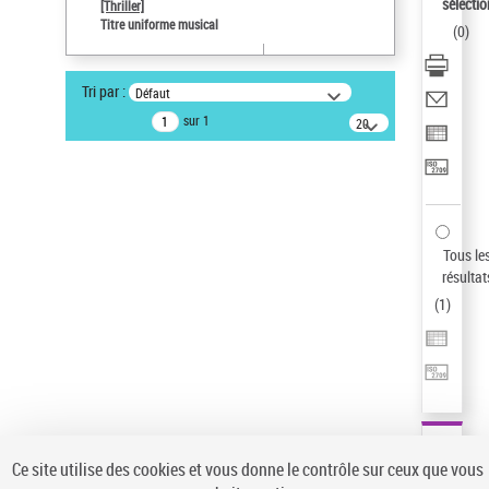
sélectio
[Thriller]
Pays
Titre uniforme musical
(
0
)
ne s'applique pas
Auteur d’œuvre
Tri par :
Défaut
Temperton, Rod (1947-2016)
sur 1
20
résultats/page
Type de notice d'autorité
Œuvre
Sauvegarder votre recherche
AFFINER
Tous le
Type de notice d'autorité
résultat
(
1
)
Œuvre
(1)
Titre uniforme musical
(1)
Statut de la notice d’autorité
Pays
Auteur d’œuvre
Ce site utilise des cookies et vous donne le contrôle sur ceux que vous