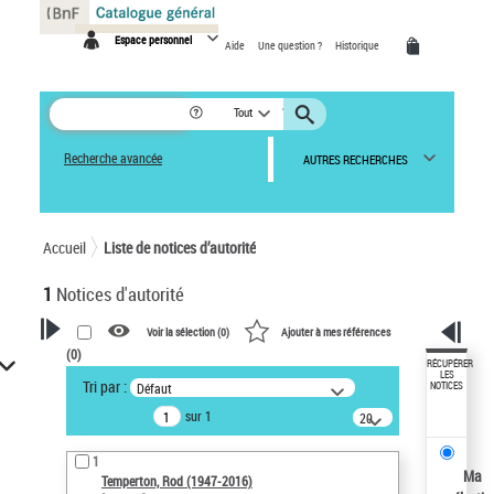
Panneau de gestion des cookies
Espace personnel
Aide
Une question ?
Historique
Tout
Recherche avancée
AUTRES RECHERCHES
Accueil
Liste de notices d’autorité
1
Notices d'autorité
Voir la sélection (
0
)
Ajouter à mes références
(
0
)
VOTRE RECHERCHE
RÉCUPÉRER
LES
Tri par :
Défaut
NOTICES
Recherche avancée dans les
sur 1
notices d’autorité
20
résultats/page
Œuvres liées à l'auteur :
1
Temperton, Rod (1947-2016)
Ma
Temperton, Rod (1947-2016)