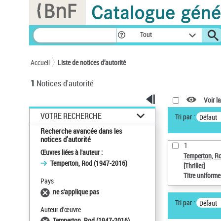
Panneau de gestion des cookies
Tout
Accueil
Liste de notices d’autorité
1
Notices d'autorité
Voir la
VOTRE RECHERCHE
Tri par :
Défaut
Recherche avancée dans les
notices d’autorité
1
Œuvres liées à l'auteur :
Temperton, R
Temperton, Rod (1947-2016)
[Thriller]
Titre uniform
Pays
ne s'applique pas
Tri par :
Défaut
Auteur d’œuvre
Temperton, Rod (1947-2016)