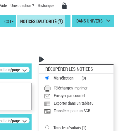
Aide
Une question ?
Historique
DANS UNIVERS
COTE
NOTICES D'AUTORITÉ
RÉCUPÉRER LES NOTICES
ésultats/page
Ma sélection
(
0
)
Télécharger/Imprimer
Envoyer par courriel
Exporter dans un tableau
Transférer pour un SGB
ésultats/page
Tous les résultats
(
1
)