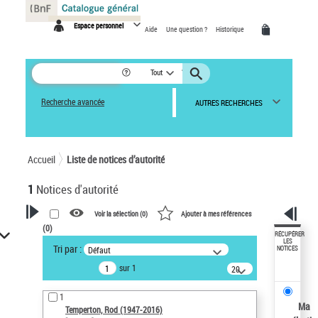
Panneau de gestion des cookies
Espace personnel
Aide
Une question ?
Historique
Tout
Recherche avancée
AUTRES RECHERCHES
Accueil
Liste de notices d’autorité
1
Notices d'autorité
Voir la sélection (
0
)
Ajouter à mes références
(
0
)
VOTRE RECHERCHE
RÉCUPÉRER
LES
Tri par :
Défaut
NOTICES
Recherche avancée dans les
sur 1
notices d’autorité
20
résultats/page
Œuvres liées à l'auteur :
1
Temperton, Rod (1947-2016)
Ma
Temperton, Rod (1947-2016)