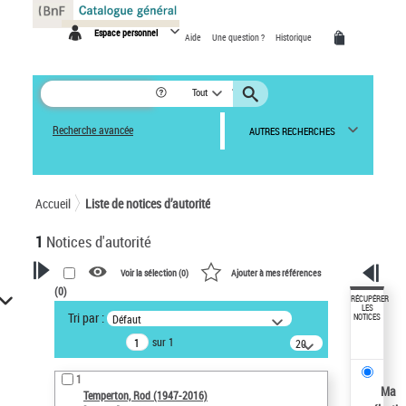
Panneau de gestion des cookies
Espace personnel
Aide
Une question ?
Historique
Tout
Recherche avancée
AUTRES RECHERCHES
Accueil
Liste de notices d’autorité
1
Notices d'autorité
Voir la sélection (
0
)
Ajouter à mes références
(
0
)
VOTRE RECHERCHE
RÉCUPÉRER
LES
Tri par :
Défaut
NOTICES
Recherche avancée dans les
sur 1
notices d’autorité
20
résultats/page
Œuvres liées à l'auteur :
1
Temperton, Rod (1947-2016)
Ma
Temperton, Rod (1947-2016)