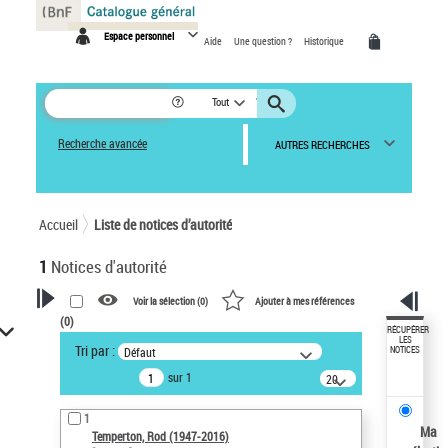
Panneau de gestion des cookies
Espace personnel
Aide
Une question ?
Historique
Tout
Recherche avancée
AUTRES RECHERCHES
Accueil
Liste de notices d’autorité
1
Notices d'autorité
Voir la sélection (
0
)
Ajouter à mes références
(
0
)
VOTRE RECHERCHE
RÉCUPÉRER
LES
Tri par :
Défaut
NOTICES
Recherche avancée dans les
sur 1
notices d’autorité
20
résultats/page
Œuvres liées à l'auteur :
1
Temperton, Rod (1947-2016)
Ma
Temperton, Rod (1947-2016)