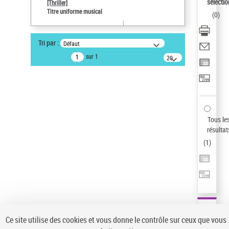
sélectio
[Thriller]
Auteur d’œuvre
Titre uniforme musical
(
0
)
Temperton, Rod (1947-2016)
Sauvegarder votre recherche
Tri par :
Défaut
AFFINER
sur 1
20
résultats/page
Type de notice d'autorité
Œuvre
(1)
Titre uniforme musical
(1)
Statut de la notice d’autorité
Tous le
résultat
Pays
(
1
)
Auteur d’œuvre
Ce site utilise des cookies et vous donne le contrôle sur ceux que vous