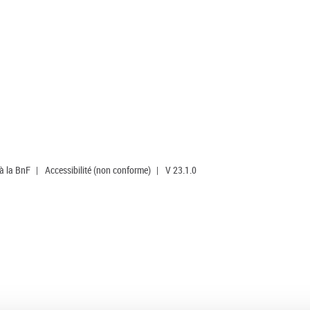
 à la BnF
|
Accessibilité (non conforme)
|
V 23.1.0