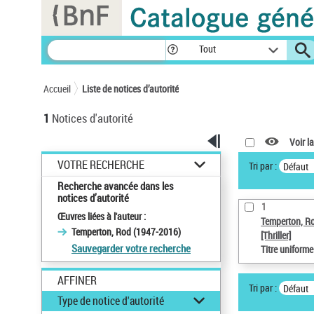
Panneau de gestion des cookies
Tout
Accueil
Liste de notices d’autorité
1
Notices d'autorité
Voir la
VOTRE RECHERCHE
Tri par :
Défaut
Recherche avancée dans les
notices d’autorité
1
Œuvres liées à l'auteur :
Temperton, R
Temperton, Rod (1947-2016)
[Thriller]
Sauvegarder votre recherche
Titre uniform
AFFINER
Tri par :
Défaut
Type de notice d'autorité