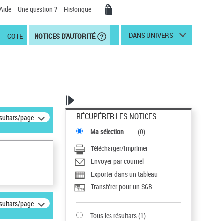
Aide
Une question ?
Historique
DANS UNIVERS
COTE
NOTICES D'AUTORITÉ
RÉCUPÉRER LES NOTICES
ésultats/page
Ma sélection
(
0
)
Télécharger/Imprimer
Envoyer par courriel
Exporter dans un tableau
Transférer pour un SGB
ésultats/page
Tous les résultats
(
1
)