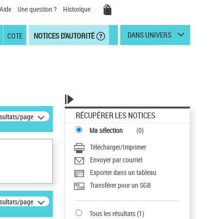
Aide
Une question ?
Historique
DANS UNIVERS
COTE
NOTICES D'AUTORITÉ
RÉCUPÉRER LES NOTICES
ésultats/page
Ma sélection
(
0
)
Télécharger/Imprimer
Envoyer par courriel
Exporter dans un tableau
Transférer pour un SGB
ésultats/page
Tous les résultats
(
1
)