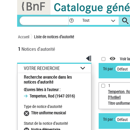
Panneau de gestion des cookies
Tout
Accueil
Liste de notices d’autorité
1
Notices d'autorité
Voir la
VOTRE RECHERCHE
Tri par :
Défaut
Recherche avancée dans les
notices d’autorité
1
Œuvres liées à l'auteur :
Temperton, R
Temperton, Rod (1947-2016)
[Thriller]
Titre uniform
Type de notice d'autorité
Titre uniforme musical
Tri par :
Défaut
Statut de la notice d’autorité
Notice élémentaire