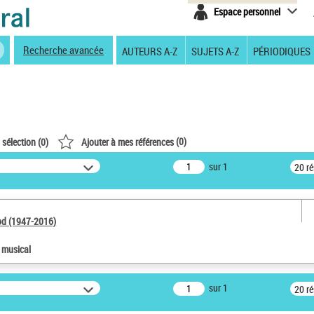
Espace personnel
Recherche avancée
AUTEURS A-Z
SUJETS A-Z
PÉRIODIQUES
(
0
)
 sélection (
0
)
Ajouter à mes références
sur 1
20 r
od (1947-2016)
e musical
sur 1
20 r