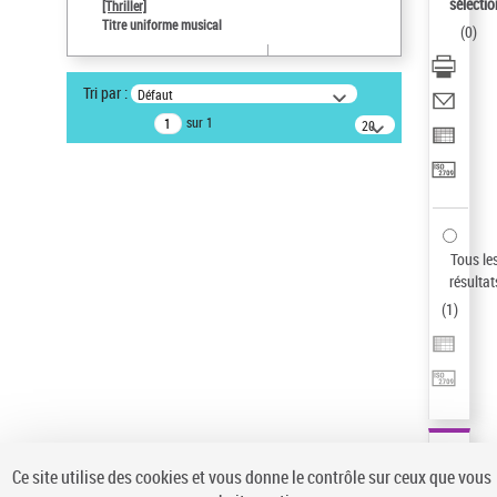
sélectio
[Thriller]
Pays
Titre uniforme musical
(
0
)
ne s'applique pas
Statut de la notice d’autorité
Tri par :
Défaut
Notice élémentaire
sur 1
20
résultats/page
Type de notice d'autorité
Œuvre
Sauvegarder votre recherche
AFFINER
Tous le
Type de notice d'autorité
résultat
(
1
)
Œuvre
(1)
Titre uniforme musical
(1)
Statut de la notice d’autorité
Pays
Auteur d’œuvre
Ce site utilise des cookies et vous donne le contrôle sur ceux que vous