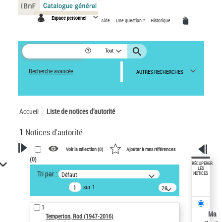
Panneau de gestion des cookies
Espace personnel
Aide
Une question ?
Historique
Tout
Recherche avancée
AUTRES RECHERCHES
Accueil
Liste de notices d’autorité
1
Notices d'autorité
Voir la sélection (
0
)
Ajouter à mes références
(
0
)
VOTRE RECHERCHE
RÉCUPÉRER
LES
Tri par :
Défaut
NOTICES
Recherche avancée dans les
sur 1
notices d’autorité
20
résultats/page
Œuvres liées à l'auteur :
1
Temperton, Rod (1947-2016)
Ma
Temperton, Rod (1947-2016)