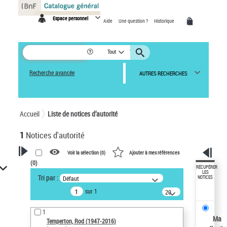
Panneau de gestion des cookies
Espace personnel
Aide
Une question ?
Historique
Tout
Recherche avancée
AUTRES RECHERCHES
Accueil
Liste de notices d’autorité
1
Notices d'autorité
Voir la sélection (
0
)
Ajouter à mes références
(
0
)
VOTRE RECHERCHE
RÉCUPÉRER
LES
Tri par :
Défaut
NOTICES
Recherche avancée dans les
sur 1
notices d’autorité
20
résultats/page
Œuvres liées à l'auteur :
1
Temperton, Rod (1947-2016)
Ma
Temperton, Rod (1947-2016)