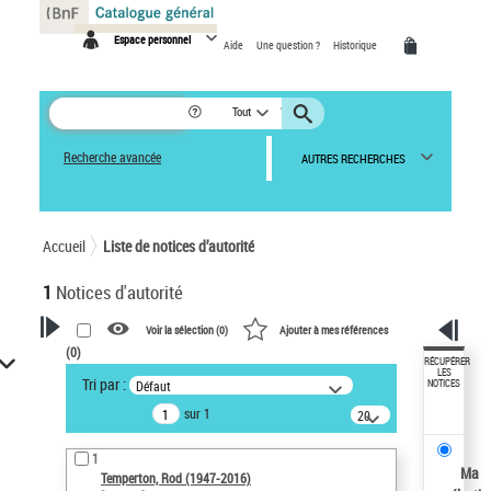
Panneau de gestion des cookies
Espace personnel
Aide
Une question ?
Historique
Tout
Recherche avancée
AUTRES RECHERCHES
Accueil
Liste de notices d’autorité
1
Notices d'autorité
Voir la sélection (
0
)
Ajouter à mes références
(
0
)
VOTRE RECHERCHE
RÉCUPÉRER
LES
Tri par :
Défaut
NOTICES
Recherche avancée dans les
sur 1
notices d’autorité
20
résultats/page
Œuvres liées à l'auteur :
1
Temperton, Rod (1947-2016)
Ma
Temperton, Rod (1947-2016)