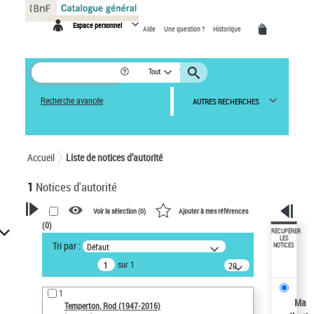
Panneau de gestion des cookies
Espace personnel
Aide
Une question ?
Historique
Tout
Recherche avancée
AUTRES RECHERCHES
Accueil
Liste de notices d’autorité
1
Notices d'autorité
Voir la sélection (
0
)
Ajouter à mes références
(
0
)
VOTRE RECHERCHE
RÉCUPÉRER
LES
Tri par :
Défaut
NOTICES
Recherche avancée dans les
sur 1
notices d’autorité
20
résultats/page
Œuvres liées à l'auteur :
1
Temperton, Rod (1947-2016)
Ma
Temperton, Rod (1947-2016)