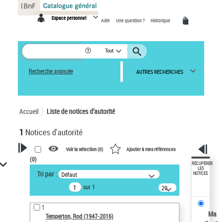
Panneau de gestion des cookies
Espace personnel
Aide
Une question ?
Historique
Tout
Recherche avancée
AUTRES RECHERCHES
Accueil
Liste de notices d’autorité
1
Notices d'autorité
Voir la sélection (
0
)
Ajouter à mes références
(
0
)
VOTRE RECHERCHE
RÉCUPÉRER
LES
Tri par :
Défaut
NOTICES
Recherche avancée dans les
sur 1
notices d’autorité
20
résultats/page
Œuvres liées à l'auteur :
1
Temperton, Rod (1947-2016)
Ma
Temperton, Rod (1947-2016)