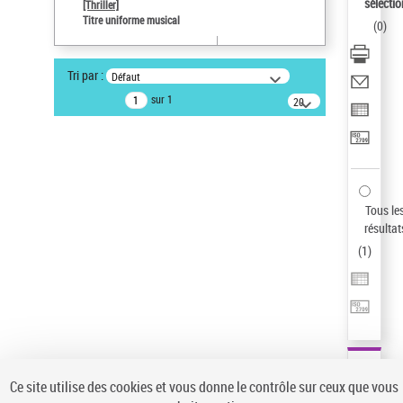
sélectio
[Thriller]
Auteur d’œuvre
Titre uniforme musical
(
0
)
Temperton, Rod (1947-2016)
Type de notice d'autorité
Tri par :
Défaut
Titre uniforme musical
sur 1
20
Œuvre
résultats/page
Sauvegarder votre recherche
AFFINER
Type de notice d'autorité
Tous le
Œuvre
(1)
résultat
Titre uniforme musical
(1)
(
1
)
Statut de la notice d’autorité
Pays
Auteur d’œuvre
Ce site utilise des cookies et vous donne le contrôle sur ceux que vous