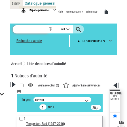
Panneau de gestion des cookies
Espace personnel
Aide
Une question ?
Historique
Tout
Recherche avancée
AUTRES RECHERCHES
Accueil
Liste de notices d’autorité
1
Notices d'autorité
Voir la sélection (
0
)
Ajouter à mes références
(
0
)
VOTRE RECHERCHE
RÉCUPÉRER
LES
Tri par :
Défaut
NOTICES
Recherche avancée dans les
sur 1
notices d’autorité
20
résultats/page
Œuvres liées à l'auteur :
1
Temperton, Rod (1947-2016)
Ma
Temperton, Rod (1947-2016)