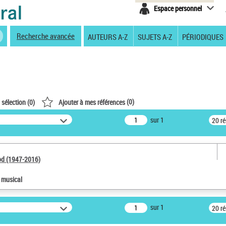
Espace personnel
Recherche avancée
AUTEURS A-Z
SUJETS A-Z
PÉRIODIQUES
(
0
)
 sélection (
0
)
Ajouter à mes références
sur 1
20 r
od (1947-2016)
e musical
sur 1
20 r