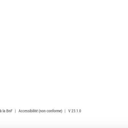
 à la BnF
|
Accessibilité (non conforme)
|
V 23.1.0