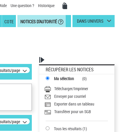
Aide
Une question ?
Historique
DANS UNIVERS
COTE
NOTICES D'AUTORITÉ
RÉCUPÉRER LES NOTICES
ésultats/page
Ma sélection
(
0
)
Télécharger/Imprimer
Envoyer par courriel
Exporter dans un tableau
Transférer pour un SGB
ésultats/page
Tous les résultats
(
1
)