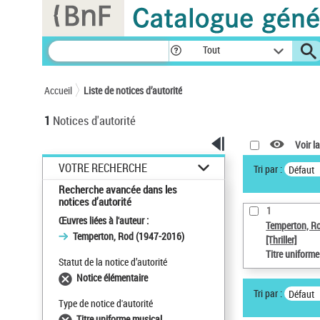
Panneau de gestion des cookies
Tout
Accueil
Liste de notices d’autorité
1
Notices d'autorité
Voir la
VOTRE RECHERCHE
Tri par :
Défaut
Recherche avancée dans les
notices d’autorité
1
Œuvres liées à l'auteur :
Temperton, R
Temperton, Rod (1947-2016)
[Thriller]
Titre uniform
Statut de la notice d’autorité
Notice élémentaire
Tri par :
Défaut
Type de notice d'autorité
Titre uniforme musical