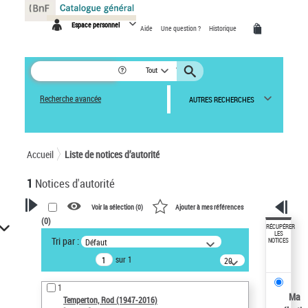
Panneau de gestion des cookies
Espace personnel
Aide
Une question ?
Historique
Tout
Recherche avancée
AUTRES RECHERCHES
Accueil
Liste de notices d’autorité
1
Notices d'autorité
Voir la sélection (
0
)
Ajouter à mes références
(
0
)
VOTRE RECHERCHE
RÉCUPÉRER
LES
Tri par :
Défaut
NOTICES
Recherche avancée dans les
sur 1
notices d’autorité
20
résultats/page
Œuvres liées à l'auteur :
1
Temperton, Rod (1947-2016)
Ma
Temperton, Rod (1947-2016)