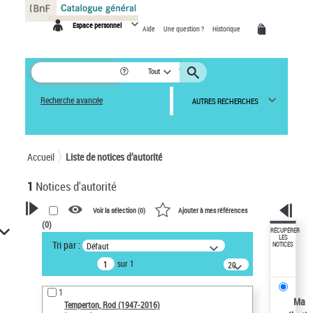
Panneau de gestion des cookies
Espace personnel
Aide
Une question ?
Historique
Tout
Recherche avancée
AUTRES RECHERCHES
Accueil
Liste de notices d’autorité
1
Notices d'autorité
Voir la sélection (
0
)
Ajouter à mes références
(
0
)
VOTRE RECHERCHE
RÉCUPÉRER
LES
Tri par :
Défaut
NOTICES
Recherche avancée dans les
sur 1
notices d’autorité
20
résultats/page
Œuvres liées à l'auteur :
1
Temperton, Rod (1947-2016)
Ma
Temperton, Rod (1947-2016)