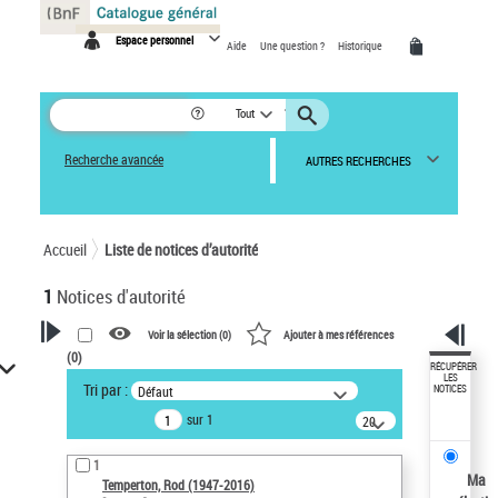
Panneau de gestion des cookies
Espace personnel
Aide
Une question ?
Historique
Tout
Recherche avancée
AUTRES RECHERCHES
Accueil
Liste de notices d’autorité
1
Notices d'autorité
Voir la sélection (
0
)
Ajouter à mes références
(
0
)
VOTRE RECHERCHE
RÉCUPÉRER
LES
Tri par :
Défaut
NOTICES
Recherche avancée dans les
sur 1
notices d’autorité
20
résultats/page
Œuvres liées à l'auteur :
1
Temperton, Rod (1947-2016)
Ma
Temperton, Rod (1947-2016)