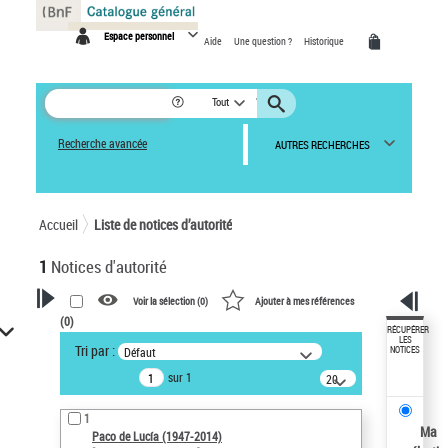
Panneau de gestion des cookies
Espace personnel
Aide
Une question ?
Historique
Tout
Recherche avancée
AUTRES RECHERCHES
Accueil
Liste de notices d’autorité
1
Notices d'autorité
Voir la sélection (
0
)
Ajouter à mes références
(
0
)
VOTRE RECHERCHE
RÉCUPÉRER
LES
Tri par :
Défaut
NOTICES
Recherche avancée dans les
sur 1
notices d’autorité
20
résultats/page
Œuvres liées à l'auteur :
1
Paco de Lucía (1947-2014)
Ma
Paco de Lucía (1947-2014)