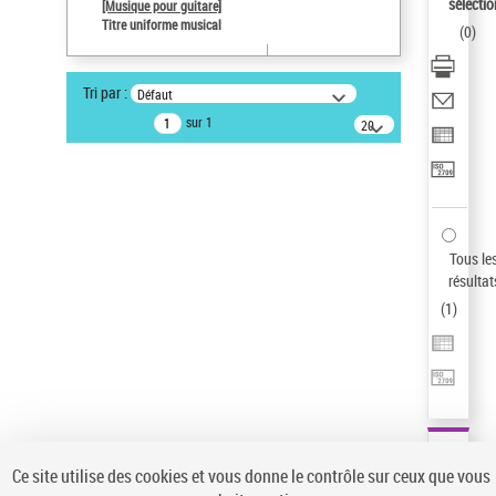
sélectio
[Musique pour guitare]
Type de notice d'autorité
Titre uniforme musical
(
0
)
Œuvre
Titre uniforme musical
Sauvegarder votre recherche
Tri par :
Défaut
sur 1
20
AFFINER
résultats/page
Type de notice d'autorité
Œuvre
(1)
Titre uniforme musical
(1)
Tous le
Statut de la notice d’autorité
résultat
Pays
(
1
)
Auteur d’œuvre
Ce site utilise des cookies et vous donne le contrôle sur ceux que vous