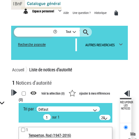
Panneau de gestion des cookies
Espace personnel
Aide
Une question ?
Historique
Tout
Recherche avancée
AUTRES RECHERCHES
Accueil
Liste de notices d’autorité
1
Notices d'autorité
Voir la sélection (
0
)
Ajouter à mes références
(
0
)
VOTRE RECHERCHE
RÉCUPÉRER
LES
Tri par :
Défaut
NOTICES
Recherche avancée dans les
sur 1
notices d’autorité
20
résultats/page
Œuvres liées à l'auteur :
1
Temperton, Rod (1947-2016)
Ma
Temperton, Rod (1947-2016)