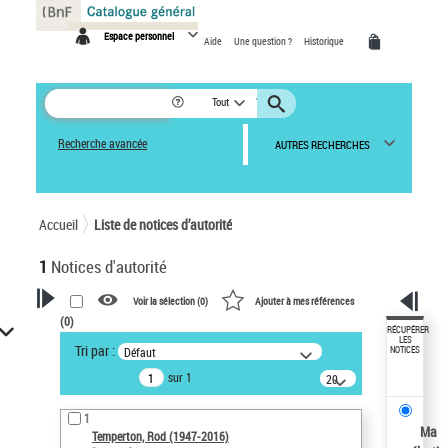
Panneau de gestion des cookies
Espace personnel
Aide
Une question ?
Historique
Tout
Recherche avancée
AUTRES RECHERCHES
Accueil
Liste de notices d’autorité
1
Notices d'autorité
Voir la sélection (
0
)
Ajouter à mes références
(
0
)
VOTRE RECHERCHE
RÉCUPÉRER
LES
Tri par :
Défaut
NOTICES
Recherche avancée dans les
sur 1
notices d’autorité
20
résultats/page
Œuvres liées à l'auteur :
1
Temperton, Rod (1947-2016)
Ma
Temperton, Rod (1947-2016)