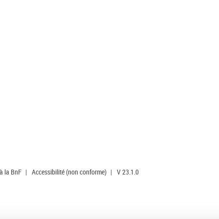
 à la BnF
|
Accessibilité (non conforme)
|
V 23.1.0