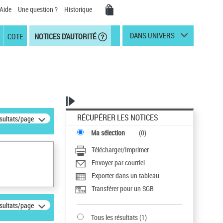
Aide
Une question ?
Historique
DANS UNIVERS
COTE
NOTICES D'AUTORITÉ
RÉCUPÉRER LES NOTICES
ésultats/page
Ma sélection
(
0
)
Télécharger/Imprimer
Envoyer par courriel
Exporter dans un tableau
Transférer pour un SGB
ésultats/page
Tous les résultats
(
1
)