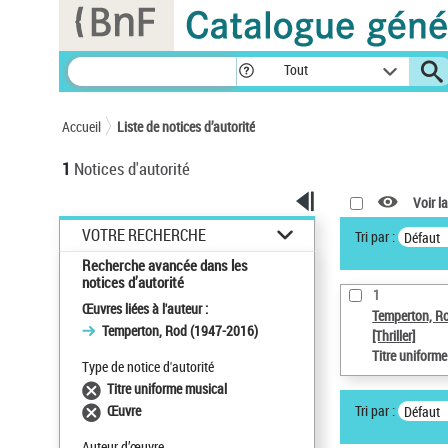
Panneau de gestion des cookies
Tout
Accueil
Liste de notices d’autorité
1
Notices d'autorité
Voir la
VOTRE RECHERCHE
Tri par :
Défaut
Recherche avancée dans les
notices d’autorité
1
Œuvres liées à l'auteur :
Temperton, R
Temperton, Rod (1947-2016)
[Thriller]
Titre uniform
Type de notice d'autorité
Titre uniforme musical
Tri par :
Œuvre
Défaut
Auteur d’œuvre