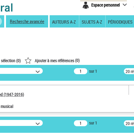
Espace personnel
Recherche avancée
AUTEURS A-Z
SUJETS A-Z
PÉRIODIQUES
(
0
)
 sélection (
0
)
Ajouter à mes références
sur 1
20 r
od (1947-2016)
e musical
sur 1
20 r