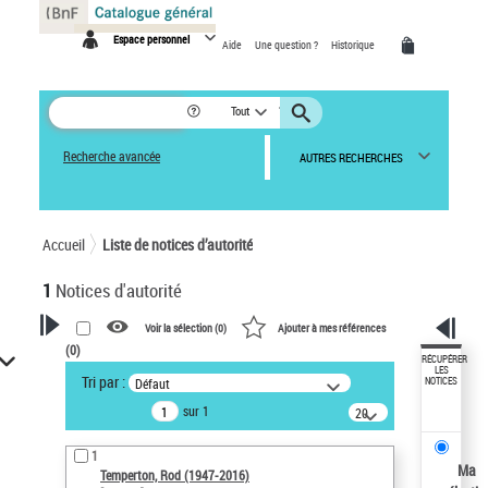
Panneau de gestion des cookies
Espace personnel
Aide
Une question ?
Historique
Tout
Recherche avancée
AUTRES RECHERCHES
Accueil
Liste de notices d’autorité
1
Notices d'autorité
Voir la sélection (
0
)
Ajouter à mes références
(
0
)
VOTRE RECHERCHE
RÉCUPÉRER
LES
Tri par :
Défaut
NOTICES
Recherche avancée dans les
sur 1
notices d’autorité
20
résultats/page
Œuvres liées à l'auteur :
1
Temperton, Rod (1947-2016)
Ma
Temperton, Rod (1947-2016)