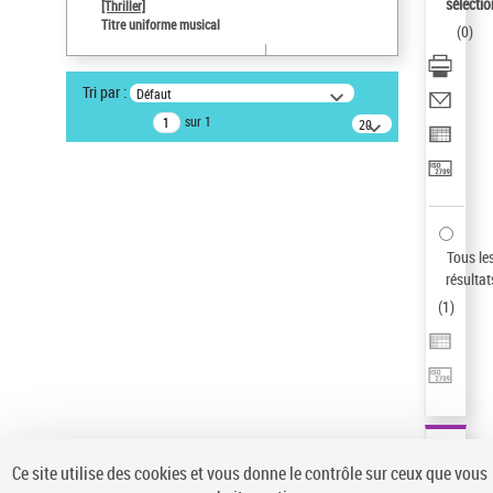
Sauvegarder votre recherche
sélectio
[Thriller]
Titre uniforme musical
(
0
)
AFFINER
Type de notice d'autorité
Tri par :
Défaut
Œuvre
(1)
sur 1
20
résultats/page
Titre uniforme musical
(1)
Statut de la notice d’autorité
Pays
Auteur d’œuvre
Tous le
résultat
(
1
)
Ce site utilise des cookies et vous donne le contrôle sur ceux que vous