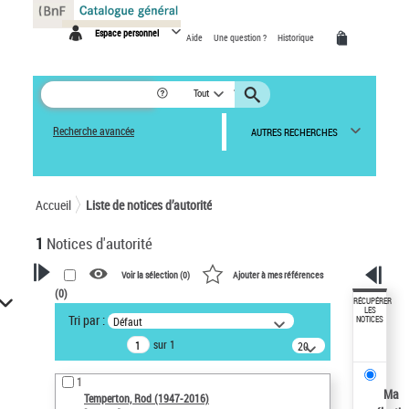
Panneau de gestion des cookies
Espace personnel
Aide
Une question ?
Historique
Tout
Recherche avancée
AUTRES RECHERCHES
Accueil
Liste de notices d’autorité
1
Notices d'autorité
Voir la sélection (
0
)
Ajouter à mes références
(
0
)
VOTRE RECHERCHE
RÉCUPÉRER
LES
Tri par :
Défaut
NOTICES
Recherche avancée dans les
sur 1
notices d’autorité
20
résultats/page
Œuvres liées à l'auteur :
1
Temperton, Rod (1947-2016)
Ma
Temperton, Rod (1947-2016)