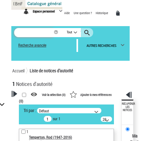
Panneau de gestion des cookies
Espace personnel
Aide
Une question ?
Historique
Tout
Recherche avancée
AUTRES RECHERCHES
Accueil
Liste de notices d’autorité
1
Notices d'autorité
Voir la sélection (
0
)
Ajouter à mes références
(
0
)
VOTRE RECHERCHE
RÉCUPÉRER
LES
Tri par :
Défaut
NOTICES
Recherche avancée dans les
sur 1
notices d’autorité
20
résultats/page
Œuvres liées à l'auteur :
1
Temperton, Rod (1947-2016)
Ma
Temperton, Rod (1947-2016)