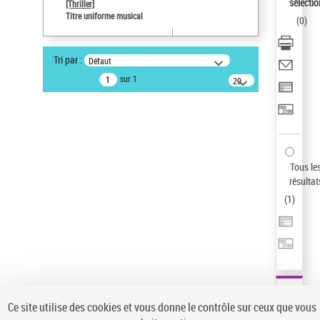
sélectio
[Thriller]
Pays
Titre uniforme musical
(
0
)
ne s'applique pas
Sauvegarder votre recherche
Tri par :
Défaut
AFFINER
sur 1
20
résultats/page
Type de notice d'autorité
Œuvre
(1)
Titre uniforme musical
(1)
Statut de la notice d’autorité
Tous le
résultat
Pays
(
1
)
Auteur d’œuvre
Ce site utilise des cookies et vous donne le contrôle sur ceux que vous