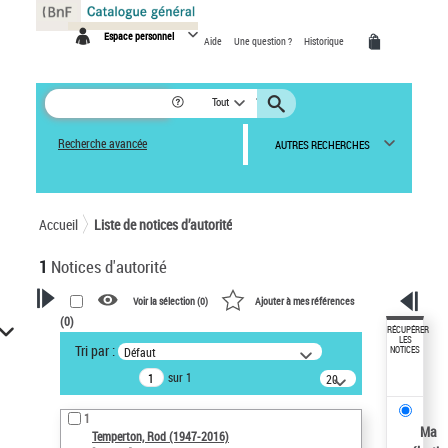
Panneau de gestion des cookies
Espace personnel
Aide
Une question ?
Historique
Tout
Recherche avancée
AUTRES RECHERCHES
Accueil
Liste de notices d’autorité
1
Notices d'autorité
Voir la sélection (
0
)
Ajouter à mes références
(
0
)
VOTRE RECHERCHE
RÉCUPÉRER
LES
Tri par :
Défaut
NOTICES
Recherche avancée dans les
sur 1
notices d’autorité
20
résultats/page
Œuvres liées à l'auteur :
1
Temperton, Rod (1947-2016)
Ma
Temperton, Rod (1947-2016)