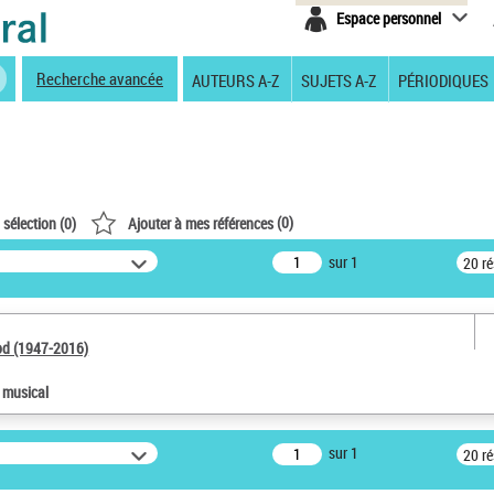
Espace personnel
Recherche avancée
AUTEURS A-Z
SUJETS A-Z
PÉRIODIQUES
(
0
)
 sélection (
0
)
Ajouter à mes références
sur 1
20 r
od (1947-2016)
e musical
sur 1
20 r