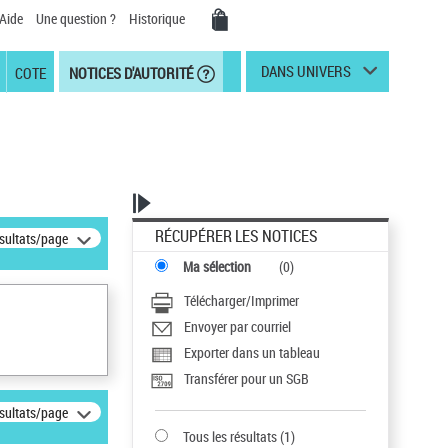
Aide
Une question ?
Historique
DANS UNIVERS
COTE
NOTICES D'AUTORITÉ
RÉCUPÉRER LES NOTICES
ésultats/page
Ma sélection
(
0
)
Télécharger/Imprimer
Envoyer par courriel
Exporter dans un tableau
Transférer pour un SGB
ésultats/page
Tous les résultats
(
1
)