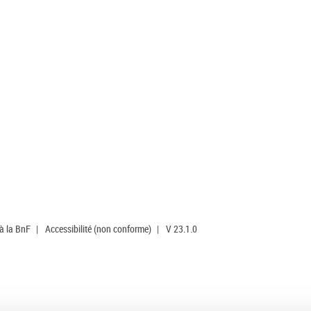
 à la BnF
|
Accessibilité (non conforme)
|
V 23.1.0