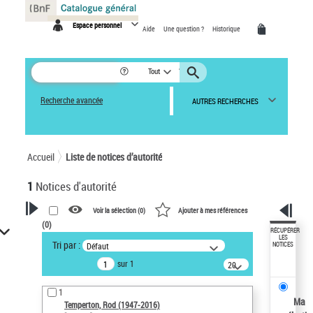
Panneau de gestion des cookies
Espace personnel
Aide
Une question ?
Historique
Tout
Recherche avancée
AUTRES RECHERCHES
Accueil
Liste de notices d’autorité
1
Notices d'autorité
Voir la sélection (
0
)
Ajouter à mes références
(
0
)
VOTRE RECHERCHE
RÉCUPÉRER
LES
Tri par :
Défaut
NOTICES
Recherche avancée dans les
sur 1
notices d’autorité
20
résultats/page
Œuvres liées à l'auteur :
1
Temperton, Rod (1947-2016)
Ma
Temperton, Rod (1947-2016)