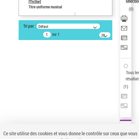
sélectio
[Thriller]
Auteur d’œuvre
Titre uniforme musical
(
0
)
Temperton, Rod (1947-2016)
Sauvegarder votre recherche
Tri par :
Défaut
AFFINER
sur 1
20
résultats/page
Type de notice d'autorité
Œuvre
(1)
Titre uniforme musical
(1)
Statut de la notice d’autorité
Tous le
résultat
Pays
(
1
)
Auteur d’œuvre
Ce site utilise des cookies et vous donne le contrôle sur ceux que vous