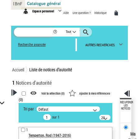
Panneau de gestion des cookies
Espace personnel
Aide
Une question ?
Historique
Tout
Recherche avancée
AUTRES RECHERCHES
Accueil
Liste de notices d’autorité
1
Notices d'autorité
Voir la sélection (
0
)
Ajouter à mes références
(
0
)
VOTRE RECHERCHE
RÉCUPÉRER
LES
Tri par :
Défaut
NOTICES
Recherche avancée dans les
sur 1
notices d’autorité
20
résultats/page
Œuvres liées à l'auteur :
1
Temperton, Rod (1947-2016)
Ma
Temperton, Rod (1947-2016)