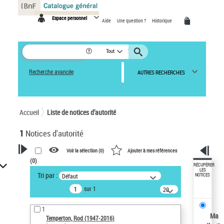
Panneau de gestion des cookies
Espace personnel
Aide
Une question ?
Historique
Tout
Recherche avancée
AUTRES RECHERCHES
Accueil
Liste de notices d’autorité
1
Notices d'autorité
Voir la sélection (
0
)
Ajouter à mes références
(
0
)
VOTRE RECHERCHE
RÉCUPÉRER
LES
Tri par :
Défaut
NOTICES
Recherche avancée dans les
sur 1
notices d’autorité
20
résultats/page
Œuvres liées à l'auteur :
1
Temperton, Rod (1947-2016)
Ma
Temperton, Rod (1947-2016)