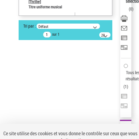
sélectio
[Thriller]
Pays
Titre uniforme musical
(
0
)
ne s'applique pas
Auteur d’œuvre
Tri par :
Défaut
Temperton, Rod (1947-2016)
sur 1
20
résultats/page
Type de notice d'autorité
Titre uniforme musical
Sauvegarder votre recherche
AFFINER
Tous le
Type de notice d'autorité
résultat
(
1
)
Œuvre
(1)
Titre uniforme musical
(1)
Statut de la notice d’autorité
Pays
Auteur d’œuvre
Ce site utilise des cookies et vous donne le contrôle sur ceux que vous