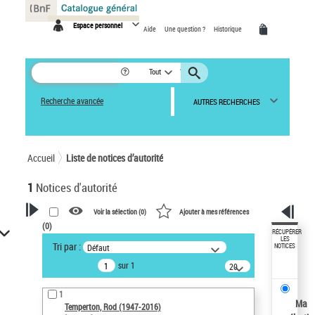
Panneau de gestion des cookies
Espace personnel
Aide
Une question ?
Historique
Tout
Recherche avancée
AUTRES RECHERCHES
Accueil
Liste de notices d’autorité
1
Notices d'autorité
Voir la sélection (
0
)
Ajouter à mes références
(
0
)
VOTRE RECHERCHE
RÉCUPÉRER
LES
Tri par :
Défaut
NOTICES
Recherche avancée dans les
sur 1
notices d’autorité
20
résultats/page
Œuvres liées à l'auteur :
1
Temperton, Rod (1947-2016)
Ma
Temperton, Rod (1947-2016)