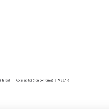
 à la BnF
|
Accessibilité (non conforme)
|
V 23.1.0