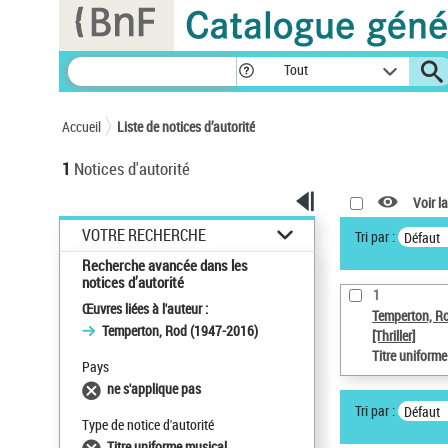
Panneau de gestion des cookies
Tout
Accueil
Liste de notices d’autorité
1
Notices d'autorité
Voir la
VOTRE RECHERCHE
Tri par :
Défaut
Recherche avancée dans les
notices d’autorité
1
Œuvres liées à l'auteur :
Temperton, R
Temperton, Rod (1947-2016)
[Thriller]
Titre uniform
Pays
ne s'applique pas
Tri par :
Défaut
Type de notice d'autorité
Titre uniforme musical