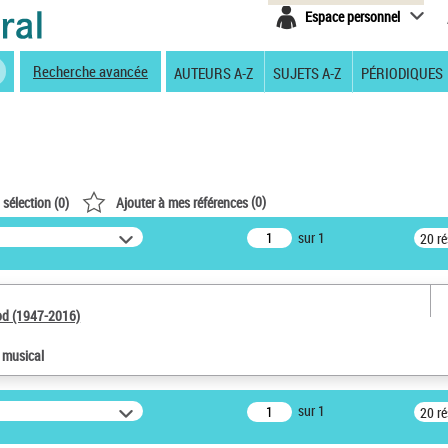
Espace personnel
Recherche avancée
AUTEURS A-Z
SUJETS A-Z
PÉRIODIQUES
(
0
)
 sélection (
0
)
Ajouter à mes références
sur 1
20 r
od (1947-2016)
e musical
sur 1
20 r