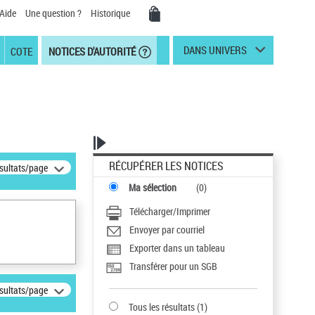
Aide
Une question ?
Historique
DANS UNIVERS
COTE
NOTICES D'AUTORITÉ
RÉCUPÉRER LES NOTICES
ésultats/page
Ma sélection
(
0
)
Télécharger/Imprimer
Envoyer par courriel
Exporter dans un tableau
Transférer pour un SGB
ésultats/page
Tous les résultats
(
1
)