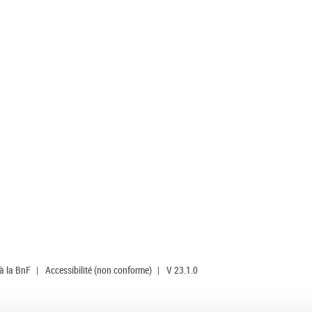
 à la BnF
|
Accessibilité (non conforme)
|
V 23.1.0