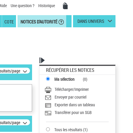
Aide
Une question ?
Historique
DANS UNIVERS
COTE
NOTICES D'AUTORITÉ
RÉCUPÉRER LES NOTICES
ésultats/page
Ma sélection
(
0
)
Télécharger/Imprimer
Envoyer par courriel
Exporter dans un tableau
Transférer pour un SGB
ésultats/page
Tous les résultats
(
1
)