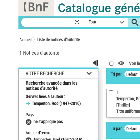
Panneau de gestion des cookies
Tout
Accueil
Liste de notices d’autorité
1
Notices d'autorité
Voir la
VOTRE RECHERCHE
Tri par :
Défaut
Recherche avancée dans les
notices d’autorité
1
Œuvres liées à l'auteur :
Temperton, R
Temperton, Rod (1947-2016)
[Thriller]
Titre uniform
Pays
ne s'applique pas
Tri par :
Défaut
Auteur d’œuvre
Temperton, Rod (1947-2016)