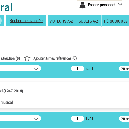
Espace personnel
Recherche avancée
AUTEURS A-Z
SUJETS A-Z
PÉRIODIQUES
(
0
)
 sélection (
0
)
Ajouter à mes références
sur 1
20 r
od (1947-2016)
e musical
sur 1
20 r