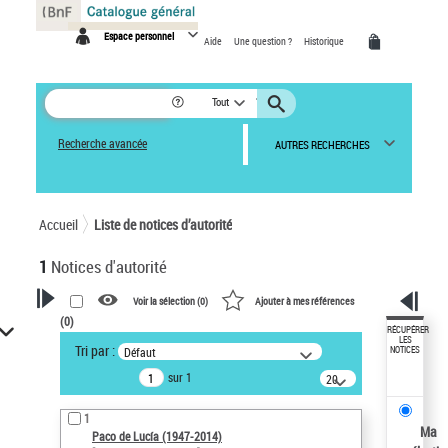
Panneau de gestion des cookies
Espace personnel
Aide
Une question ?
Historique
Tout
Recherche avancée
AUTRES RECHERCHES
Accueil
Liste de notices d’autorité
1
Notices d'autorité
Voir la sélection (
0
)
Ajouter à mes références
(
0
)
VOTRE RECHERCHE
RÉCUPÉRER
LES
Tri par :
Défaut
NOTICES
Recherche avancée dans les
sur 1
notices d’autorité
20
résultats/page
Œuvres liées à l'auteur :
1
Paco de Lucía (1947-2014)
Ma
Paco de Lucía (1947-2014)