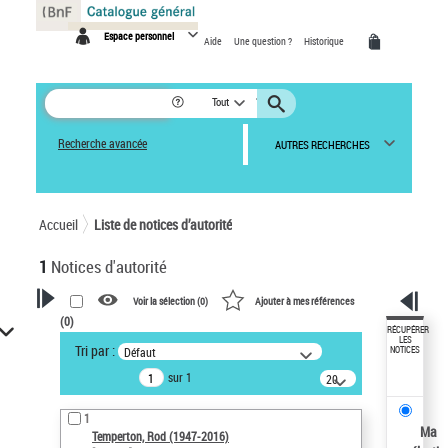
Panneau de gestion des cookies
Espace personnel
Aide
Une question ?
Historique
Tout
Recherche avancée
AUTRES RECHERCHES
Accueil
Liste de notices d’autorité
1
Notices d'autorité
Voir la sélection (
0
)
Ajouter à mes références
(
0
)
VOTRE RECHERCHE
RÉCUPÉRER
LES
Tri par :
Défaut
NOTICES
Recherche avancée dans les
sur 1
notices d’autorité
20
résultats/page
Œuvres liées à l'auteur :
1
Temperton, Rod (1947-2016)
Ma
Temperton, Rod (1947-2016)